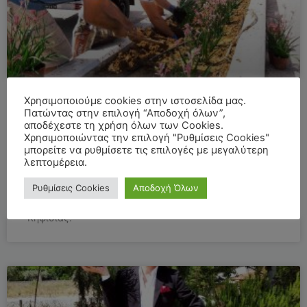
Χρησιμοποιούμε cookies στην ιστοσελίδα μας.
Πατώντας στην επιλογή “Αποδοχή όλων”,
αποδέχεστε τη χρήση όλων των Cookies.
Ο Δήμος Κηφισιάς εμπιστεύεται τον
Χρησιμοποιώντας την επιλογή "Ρυθμίσεις Cookies"
μπορείτε να ρυθμίσετε τις επιλογές με μεγαλύτερη
Ανιγόζανθο!
λεπτομέρεια.
Ρυθμίσεις Cookies
Αποδοχή Όλων
Σας δείχνουμε πως πραγματοποιήσαμε την φύτευση
του Ανιγόζανθου στο πάρκινγκ Πλάτανος του δήμου
Κηφισιάς.