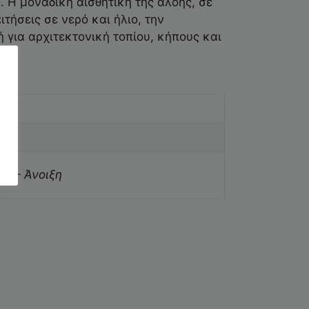
. Η μοναδική αισθητική της αλόης, σε
τήσεις σε νερό και ήλιο, την
ή για αρχιτεκτονική τοπίου, κήπους και
ς – Άνοιξη