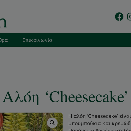
θρα
Επικοινωνία
Αλόη ‘Cheesecake’
Η αλόη ‘Cheesecake’ είναι
μπουμπούκια και κρεμώδη
Παράγει ανθοφόρα στελέχ