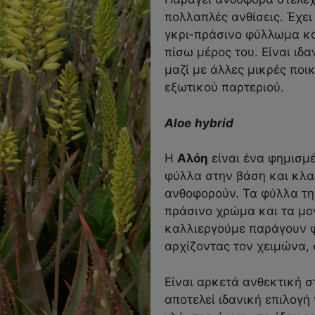
πολλαπλές ανθίσεις. Έχε
γκρι-πράσινο φύλλωμα και
πίσω μέρος του. Είναι ιδ
μαζί με άλλες μικρές ποικ
εξωτικού παρτεριού.
Aloe
hybrid
Η
Αλόη
είναι ένα φημισμ
φύλλα στην βάση και κλαδ
ανθοφορούν. Τα φύλλα τη
πράσινο χρώμα και τα μο
καλλιεργούμε παράγουν φ
αρχίζοντας τον χειμώνα,
Είναι αρκετά ανθεκτική σ
αποτελεί ιδανική επιλογή