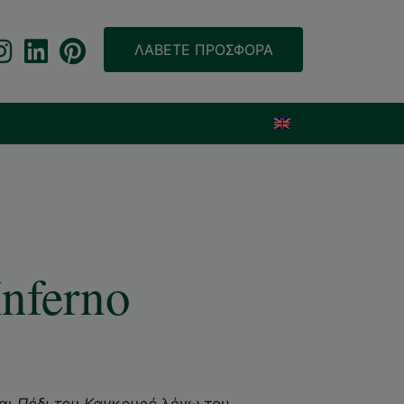
ΛΑΒΕΤΕ ΠΡΟΣΦΟΡΑ
nferno
και
Πόδι του
Καγκουρό
λόγω του