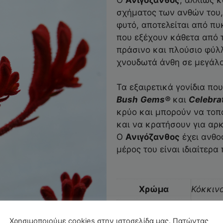
σχήματος των ανθών του,
φυτό, αποτελείται από π
που εξέχουν κάθετα από τ
πράσινο και πλούσιο φύλ
χνουδωτά άνθη σε μεγάλ
Τα εξαιρετικά γονίδια πο
Bush
Gems
®
και
Celebra
κρύο και μπορούν να τοπ
και να κρατήσουν για αρκ
Ο
Ανιγόζανθος
έχει ανθο
μέρος του είναι ιδιαίτερα
Χρώμα
Κόκκιν
Γλάστρα (cm)
15, 23
Χρησιμοποιούμε cookies στην ιστοσελίδα μας. Πατώντας